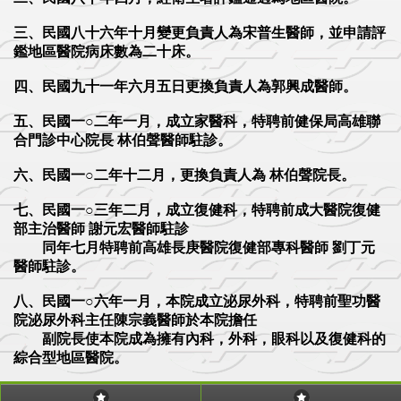
三、民國八十六年十月變更負責人為宋普生醫師，並申請評
鑑地區醫院病床數為二十床。
四、民國九十一年六月五日更換負責人為郭興成醫師。
五、民國一○二年一月，成立家醫科，特聘前健保局高雄聯
合門診中心院長 林伯聲醫師駐診。
六、民國一○二年十二月，更換負責人為 林伯聲院長。
七、民國一○三年二月，成立復健科，特聘前成大醫院復健
部主治醫師 謝元宏醫師駐診
同年七月特聘前高雄長庚醫院復健部專科醫師 劉丁元
醫師駐診。
八、民國一○六年一月，本院成立泌尿外科，特聘前聖功醫
院泌尿外科主任陳宗義醫師於本院擔任
副院長使本院成為擁有內科，外科，眼科以及復健科的
綜合型地區醫院。