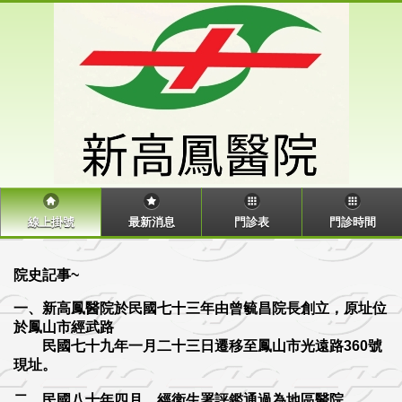
線上掛號
最新消息
門診表
門診時間
院史記事~
一、新高鳳醫院於民國七十三年由曾毓昌院長創立，原址位
於鳳山市經武路
民國七十九年一月二十三日遷移至鳳山市光遠路360號
現址。
二、民國八十年四月，經衛生署評鑑通過為地區醫院。