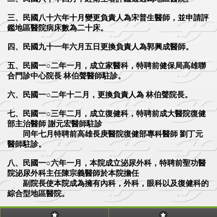
三、民國八十六年十月變更負責人為宋普生醫師，並申請評
鑑地區醫院病床數為二十床。
四、民國九十一年六月五日更換負責人為郭興成醫師。
五、民國一○二年一月，成立家醫科，特聘前健保局高雄聯
合門診中心院長 林伯聲醫師駐診。
六、民國一○二年十二月，更換負責人為 林伯聲院長。
七、民國一○三年二月，成立復健科，特聘前成大醫院復健
部主治醫師 謝元宏醫師駐診
同年七月特聘前高雄長庚醫院復健部專科醫師 劉丁元
醫師駐診。
八、民國一○六年一月，本院成立泌尿外科，特聘前聖功醫
院泌尿外科主任陳宗義醫師於本院擔任
副院長使本院成為擁有內科，外科，眼科以及復健科的
綜合型地區醫院。