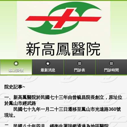
線上掛號
最新消息
門診表
門診時間
院史記事~
一、新高鳳醫院於民國七十三年由曾毓昌院長創立，原址位
於鳳山市經武路
民國七十九年一月二十三日遷移至鳳山市光遠路360號
現址。
二、民國八十年四月，經衛生署評鑑通過為地區醫院。