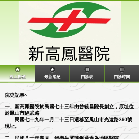
線上掛號
最新消息
門診表
門診時間
院史記事~
一、新高鳳醫院於民國七十三年由曾毓昌院長創立，原址位
於鳳山市經武路
民國七十九年一月二十三日遷移至鳳山市光遠路360號
現址。
二、民國八十年四月，經衛生署評鑑通過為地區醫院。