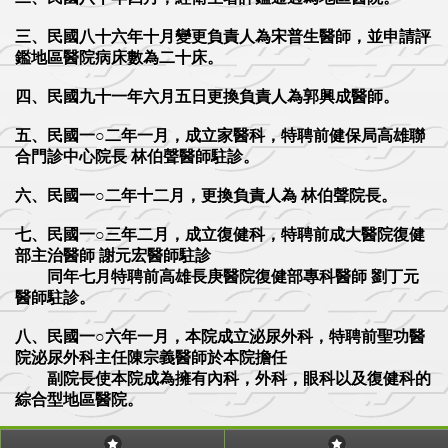
三、民國八十六年十月變更負責人為宋普生醫師，並申請評
鑑地區醫院病床數為二十床。
四、民國九十一年六月五日更換負責人為郭興成醫師。
五、民國一○二年一月，成立家醫科，特聘前健保局高雄聯
合門診中心院長 林伯聲醫師駐診。
六、民國一○二年十二月，更換負責人為 林伯聲院長。
七、民國一○三年二月，成立復健科，特聘前成大醫院復健
部主治醫師 謝元宏醫師駐診
同年七月特聘前高雄長庚醫院復健部專科醫師 劉丁元
醫師駐診。
八、民國一○六年一月，本院成立泌尿外科，特聘前聖功醫
院泌尿外科主任陳宗義醫師於本院擔任
副院長使本院成為擁有內科，外科，眼科以及復健科的
綜合型地區醫院。