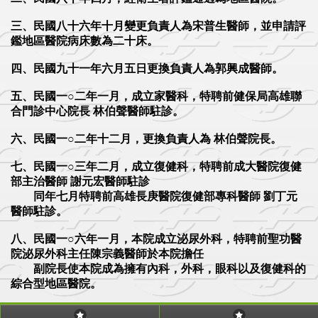
三、民國八十六年十月變更負責人為宋普生醫師，並申請評
鑑地區醫院病床數為二十床。
四、民國九十一年六月五日更換負責人為郭興成醫師。
五、民國一○二年一月，成立家醫科，特聘前健保局高雄聯
合門診中心院長 林伯聲醫師駐診。
六、民國一○二年十二月，更換負責人為 林伯聲院長。
七、民國一○三年二月，成立復健科，特聘前成大醫院復健
部主治醫師 謝元宏醫師駐診
同年七月特聘前高雄長庚醫院復健部專科醫師 劉丁元
醫師駐診。
八、民國一○六年一月，本院成立泌尿外科，特聘前聖功醫
院泌尿外科主任陳宗義醫師於本院擔任
副院長使本院成為擁有內科，外科，眼科以及復健科的
綜合型地區醫院。