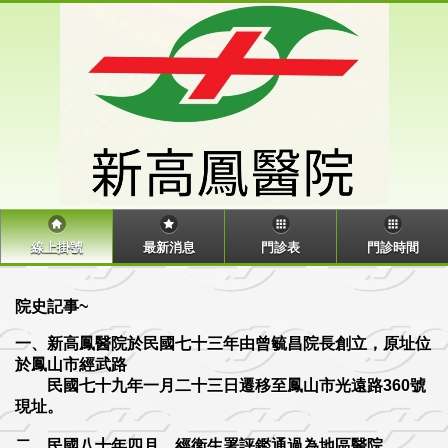
線上掛號
最新消息
門診表
門診時間
院史記事~
一、新高鳳醫院於民國七十三年由曾毓昌院長創立，原址位
於鳳山市經武路
民國七十九年一月二十三日遷移至鳳山市光遠路360號
現址。
二、民國八十年四月，經衛生署評鑑通過為地區醫院。