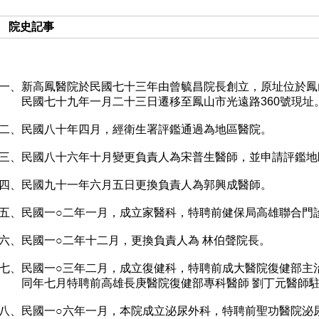
院史記事
一、新高鳳醫院於民國七十三年由曾毓昌院長創立，原址位於鳳
民國七十九年一月二十三日遷移至鳳山市光遠路360號現址
二、民國八十年四月，經衛生署評鑑通過為地區醫院。
三、民國八十六年十月變更負責人為宋普生醫師，並申請評鑑地
四、民國九十一年六月五日更換負責人為郭興成醫師。
五、民國一○二年一月，成立家醫科，特聘前健保局高雄聯合門
六、民國一○二年十二月，更換負責人為 林伯聲院長。
七、民國一○三年二月，成立復健科，特聘前成大醫院復健部主
同年七月特聘前高雄長庚醫院復健部專科醫師 劉丁元醫師
八、民國一○六年一月，本院成立泌尿外科，特聘前聖功醫院泌