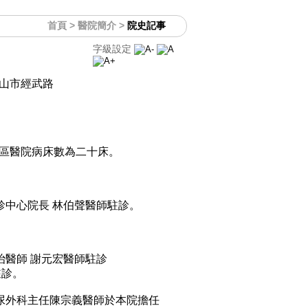
首頁
> 醫院簡介 >
院史記事
字級設定
山市經武路
。
區醫院病床數為二十床。
診中心院長 林伯聲醫師駐診。
治醫師 謝元宏醫師駐診
駐診。
尿外科主任陳宗義醫師於本院擔任