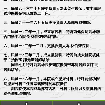
三、民國八十六年十月變更負責人為宋普生醫師，並申請評
鑑地區醫院病床數為二十床。
四、民國九十一年六月五日更換負責人為郭興成醫師。
五、民國一○二年一月，成立家醫科，特聘前健保局高雄聯
合門診中心院長 林伯聲醫師駐診。
六、民國一○二年十二月，更換負責人為 林伯聲院長。
七、民國一○三年二月，成立復健科，特聘前成大醫院復健
部主治醫師 謝元宏醫師駐診
同年七月特聘前高雄長庚醫院復健部專科醫師 劉丁元
醫師駐診。
八、民國一○六年一月，本院成立泌尿外科，特聘前聖功醫
院泌尿外科主任陳宗義醫師於本院擔任
副院長使本院成為擁有內科，外科，眼科以及復健科的
綜合型地區醫院。