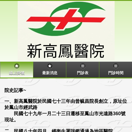
線上掛號
最新消息
門診表
門診時間
院史記事~
一、新高鳳醫院於民國七十三年由曾毓昌院長創立，原址位
於鳳山市經武路
民國七十九年一月二十三日遷移至鳳山市光遠路360號
現址。
二、民國八十年四月，經衛生署評鑑通過為地區醫院。