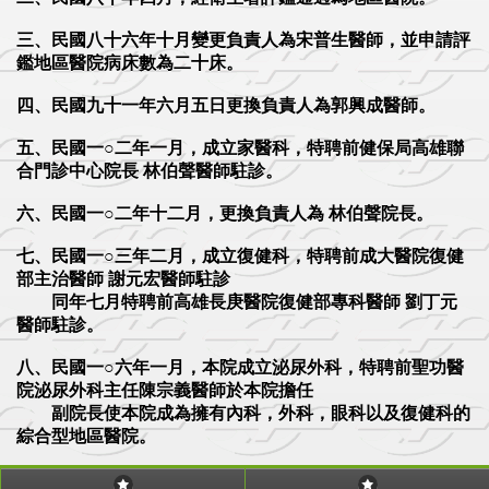
三、民國八十六年十月變更負責人為宋普生醫師，並申請評
鑑地區醫院病床數為二十床。
四、民國九十一年六月五日更換負責人為郭興成醫師。
五、民國一○二年一月，成立家醫科，特聘前健保局高雄聯
合門診中心院長 林伯聲醫師駐診。
六、民國一○二年十二月，更換負責人為 林伯聲院長。
七、民國一○三年二月，成立復健科，特聘前成大醫院復健
部主治醫師 謝元宏醫師駐診
同年七月特聘前高雄長庚醫院復健部專科醫師 劉丁元
醫師駐診。
八、民國一○六年一月，本院成立泌尿外科，特聘前聖功醫
院泌尿外科主任陳宗義醫師於本院擔任
副院長使本院成為擁有內科，外科，眼科以及復健科的
綜合型地區醫院。