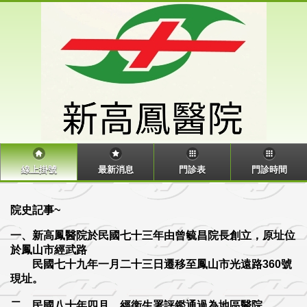
線上掛號
最新消息
門診表
門診時間
院史記事~
一、新高鳳醫院於民國七十三年由曾毓昌院長創立，原址位
於鳳山市經武路
民國七十九年一月二十三日遷移至鳳山市光遠路360號
現址。
二、民國八十年四月，經衛生署評鑑通過為地區醫院。