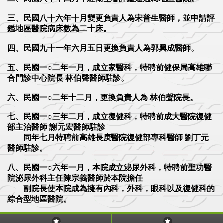
三、民國八十六年十月變更負責人為宋普生醫師，並申請評
鑑地區醫院病床數為二十床。
四、民國九十一年六月五日更換負責人為郭興成醫師。
五、民國一○二年一月，成立家醫科，特聘前健保局高雄聯
合門診中心院長 林伯聲醫師駐診。
六、民國一○二年十二月，更換負責人為 林伯聲院長。
七、民國一○三年二月，成立復健科，特聘前成大醫院復健
部主治醫師 謝元宏醫師駐診
同年七月特聘前高雄長庚醫院復健部專科醫師 劉丁元
醫師駐診。
八、民國一○六年一月，本院成立泌尿外科，特聘前聖功醫
院泌尿外科主任陳宗義醫師於本院擔任
副院長使本院成為擁有內科，外科，眼科以及復健科的
綜合型地區醫院。