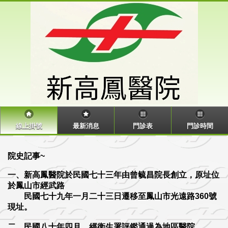
線上掛號
最新消息
門診表
門診時間
院史記事~
一、新高鳳醫院於民國七十三年由曾毓昌院長創立，原址位
於鳳山市經武路
民國七十九年一月二十三日遷移至鳳山市光遠路360號
現址。
二、民國八十年四月，經衛生署評鑑通過為地區醫院。